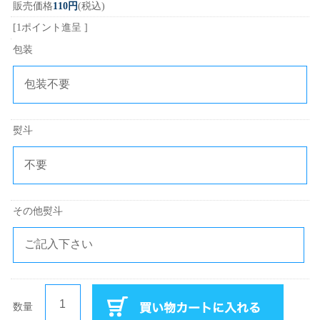
販売価格
110円
(税込)
[1ポイント進呈 ]
包装
熨斗
その他熨斗
数量