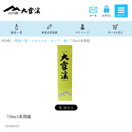
HOME >
商品一覧
>
リキュール・カップ・他
> 720m1本用箱
720m1本用箱
00498103