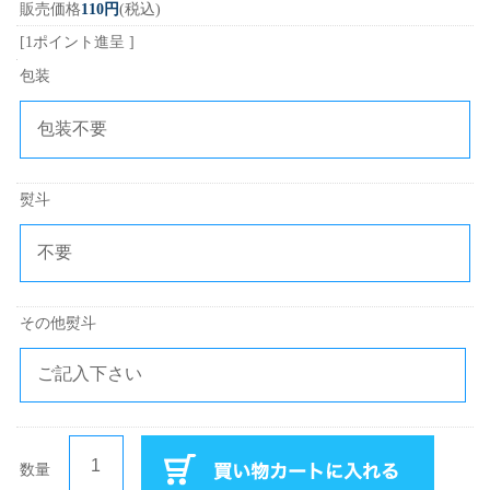
販売価格
110円
(税込)
[1ポイント進呈 ]
包装
熨斗
その他熨斗
数量