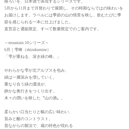
移ろいを、日本酒で表現するシリーズです。
5月から11月まで月替わりで展開し、その時期ならではの味わいを
お届けします。ラベルには季節の山の情景を映し、飲むたびに季
節を感じられる一本に仕上げました。
直営店と通販限定、すべて数量限定でのご案内です。
～mountain.10シリーズ～
6月｜雫峰（shizukumine）
「雫が重ねる、深き緑の峰。」
やわらかな雫が北アルプスを包み、
緑は一層深みを増していく。
重なり合う緑の濃淡が、
静かな奥行きをつくり出す。
木々の潤いを映した〝山の酒〟。
柔らかい口当たりと幅の広い味わい、
旨みと酸のコントラスト。
昔ながらの製法で、蔵の特色が現れる