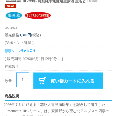
mountain.10 -雫峰- 特別純米無濾過生原酒 生もと 1800ml
00011023
販売価格
3,300円
(税込)
[33ポイント進呈 ]
[ 販売期間
2026年6月1日12時0分
～ ]
在庫数:9
数量
商品説明
2026年７月に迎える「花紋大雪渓10周年」を記念して誕生した
「mountain.10シリーズ」は、安曇野から望む北アルプスの四季の