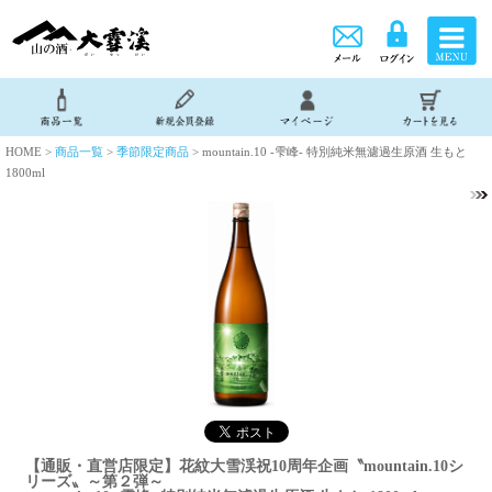
HOME >
商品一覧
>
季節限定商品
> mountain.10 -雫峰- 特別純米無濾過生原酒 生もと
1800ml
【通販・直営店限定】花紋大雪渓祝10周年企画〝mountain.10シ
リーズ〟～第２弾～