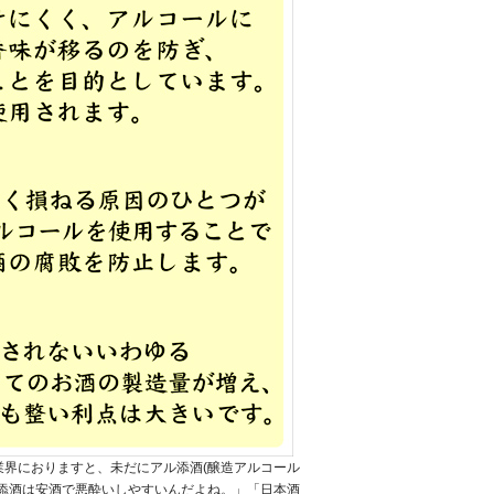
界におりますと、未だにアル添酒(醸造アルコール
添酒は安酒で悪酔いしやすいんだよね。」「日本酒