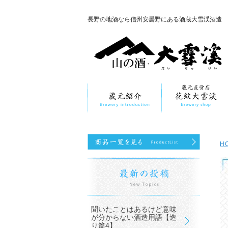
長野の地酒なら信州安曇野にある酒蔵大雪渓酒造
H
聞いたことはあるけど意味
が分からない酒造用語【造
り篇4】