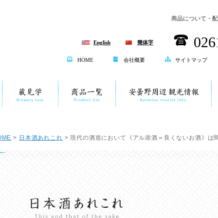
商品について・配
026
English
簡体字
HOME
会社概要
サイトマップ
OME
>
日本酒あれこれ
> 現代の酒造において《アル添酒＝良くないお酒》は