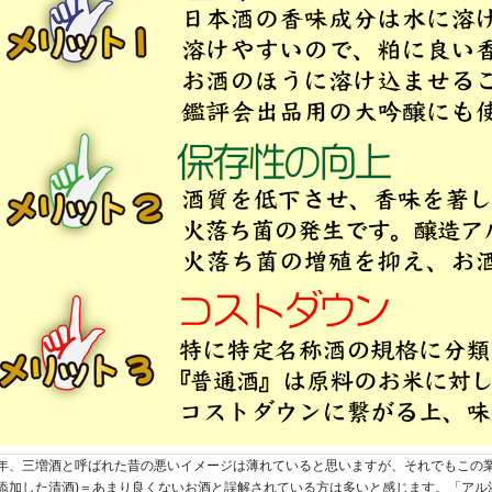
年、三増酒と呼ばれた昔の悪いイメージは薄れていると思いますが、それでもこの業
添加した清酒)＝あまり良くないお酒と誤解されている方は多いと感じます。「アル