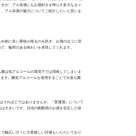
ますが、アル添酒にもお酒好きを呻らす多大なるメ
く、アル添酒の魅力についてご紹介したいと思いま
ため粕に良い香味が移るのを防ぎ、お酒のほうに溶
めて、輪郭のある味わいを表現してくれます。
ち菌は低アルコールの環境下では増殖してしまいま
ります。醸造アルコールを使用することで火落ち菌
恵はそれほどではありませんが、『普通酒』について
点は大きいです。日頃の晩酌用のお酒を安定した味
まで幅広い方々に大変嬉しい評価もいただいており