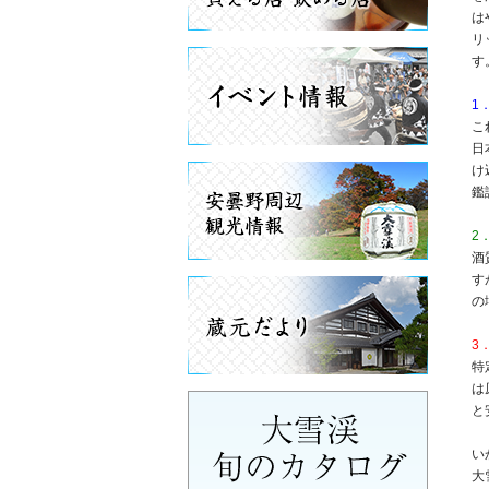
は
リ
す
1
こ
日
け
鑑
2
酒
す
の
3
特
は
と
い
大