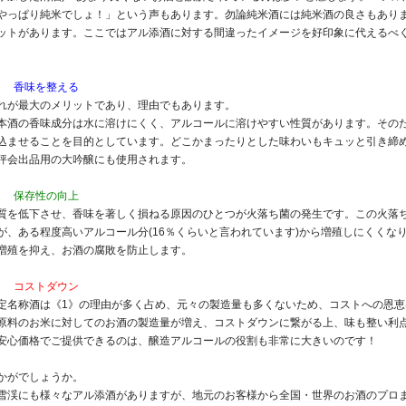
やっぱり純米でしょ！」という声もあります。勿論純米酒には純米酒の良さもあり
ットがあります。ここではアル添酒に対する間違ったイメージを好印象に代えるべ
。
． 香味を整える
れが最大のメリットであり、理由でもあります。
本酒の香味成分は水に溶けにくく、アルコールに溶けやすい性質があります。その
込ませることを目的としています。どこかまったりとした味わいもキュッと引き締
評会出品用の大吟醸にも使用されます。
． 保存性の向上
質を低下させ、香味を著しく損ねる原因のひとつが火落ち菌の発生です。この火落
が、ある程度高いアルコール分(16％くらいと言われています)から増殖しにくくな
増殖を抑え、お酒の腐敗を防止します。
． コストダウン
定名称酒は《1》の理由が多く占め、元々の製造量も多くないため、コストへの恩
原料のお米に対してのお酒の製造量が増え、コストダウンに繋がる上、味も整い利
安心価格でご提供できるのは、醸造アルコールの役割も非常に大きいのです！
かがでしょうか。
雪渓にも様々なアル添酒がありますが、地元のお客様から全国・世界のお酒のプロ