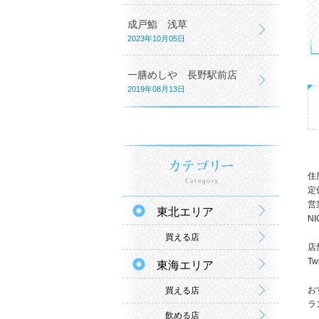
成戸鮨 浅草
2023年10月05日
一膳めしや 長野駅前店
2019年08月13日
住
定
営業
東北エリア
NI
買える店
店
Tw
東海エリア
お
買える店
ラ
飲める店