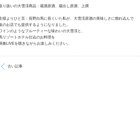
取り扱いの大雪渓商品：蔵酒原酒、蔵出し原酒、上撰
主様よりひと言：長野白馬に長くいた私が、大雪渓原酒の美味しさに惚れ込んで
阪のお店でも提供するようになりました。
ワインのようなフルーティーな味わいの大雪渓と、
馬リゾートホテル仕込のお料理を
演奏LIVEを聴きながらお楽しみください。
古い記事