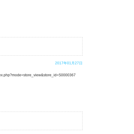
2017年01月27日
hp?mode=store_view&store_id=S0000367