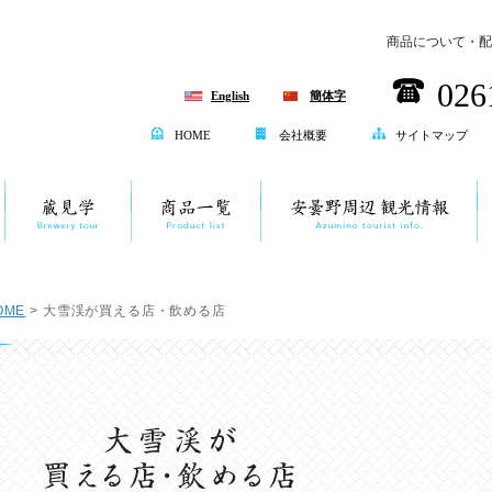
商品について・配
026
English
簡体字
HOME
会社概要
サイトマップ
OME
> 大雪渓が買える店・飲める店