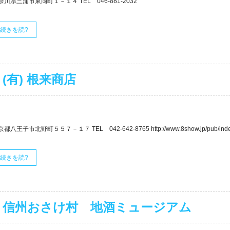
奈川県三浦市東岡町１－１４ TEL 046-881-2032
続きを読?
(有) 根来商店
都八王子市北野町５５７－１７ TEL 042-642-8765 http://www.8show.jp/pub/index.p
続きを読?
信州おさけ村 地酒ミュージアム