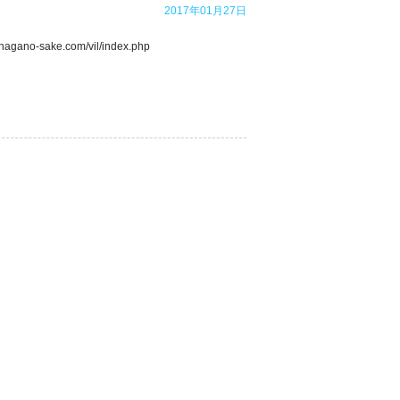
2017年01月27日
-sake.com/vil/index.php