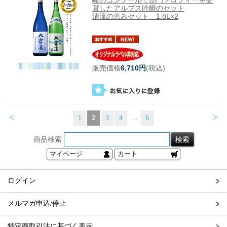
峰のコンクールで部門トロフィーを受
賞したアルプス吟醸のセット
清流の恵みセット 1.8L×2
販売価格
6,710円
(税込)
<
>
1
2
3
4
…
6
商品検索
マイページ
カート
ログイン
メルマガ申込/停止
特定商取引法に基づく表示