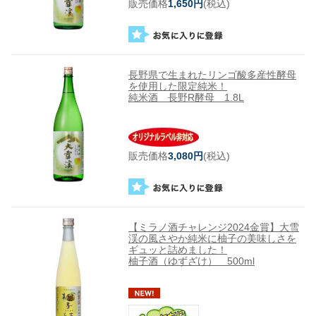
販売価格
1,650円
(税込)
長野県で生まれたリンゴ酸多産性酵母
を使用した限定純米！
純米酒 長野R酵母 1.8L
販売価格
3,080円
(税込)
【ミラノ酒チャレンジ2024金賞】大雪
渓の風さやか純米に柚子の美味しさを
ギュッと詰めました！
柚子酒（ゆずざけ） 500ml