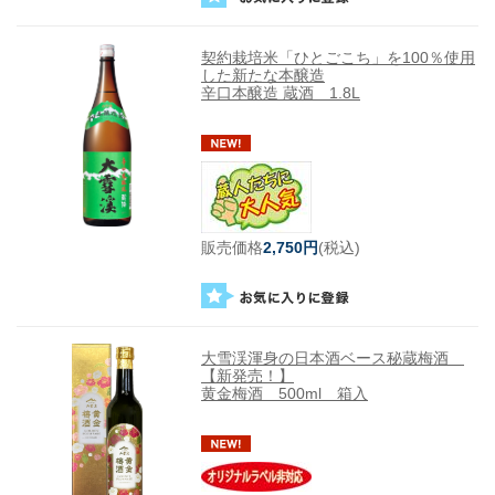
契約栽培米「ひとごこち」を100％使用
した新たな本醸造
辛口本醸造 蔵酒 1.8L
販売価格
2,750円
(税込)
大雪渓渾身の日本酒ベース秘蔵梅酒
【新発売！】
黄金梅酒 500ml 箱入