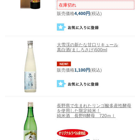
在庫切れ
販売価格
4,400円
(税込)
大雪渓の新たな甘口リキュール
真白酒(ましろさけ)500ml
販売価格
1,100円
(税込)
長野県で生まれたリンゴ酸多産性酵母
を使用した限定純米！
純米酒 長野R酵母 720ｍｌ