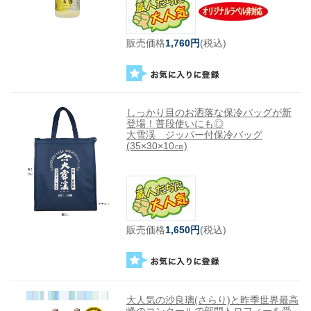
販売価格
1,760円
(税込)
しっかり目のお洒落な保冷バッグが新
登場！普段使いにも◎
大雪渓 ジッパー付保冷バッグ
(35×30×10㎝)
販売価格
1,650円
(税込)
大人気の沙良璃(さらり)と昨季世界最高