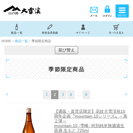
HOME >
商品一覧
> 季節限定商品
並び替え
季節限定商品
<
>
1
2
3
4
…
6
【通販・直営店限定】花紋大雪渓祝10
周年企画〝mountain.10シリーズ〟～第
２弾～
mountain.10 -雫峰- 特別純米無濾過生
原酒 生もと 720ml