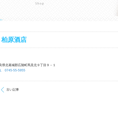
柏原酒店
良県北葛城郡広陵町馬見北９丁目９－１
L 0745-55-5955
古い記事