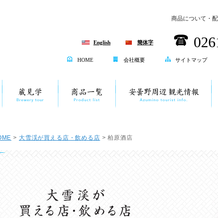
商品について・配
026
English
簡体字
HOME
会社概要
サイトマップ
OME
>
大雪渓が買える店・飲める店
> 柏原酒店